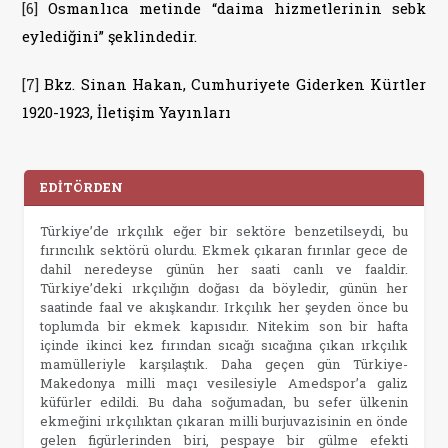
[6]
Osmanlıca metinde “daima hizmetlerinin sebk
eylediğini” şeklindedir.
[7]
Bkz. Sinan Hakan, Cumhuriyete Giderken Kürtler
1920-1923, İletişim Yayınları
EDİTÖRDEN
Türkiye’de ırkçılık eğer bir sektöre benzetilseydi, bu
fırıncılık sektörü olurdu. Ekmek çıkaran fırınlar gece de
dahil neredeyse günün her saati canlı ve faaldir.
Türkiye’deki ırkçılığın doğası da böyledir, günün her
saatinde faal ve akışkandır. Irkçılık her şeyden önce bu
toplumda bir ekmek kapısıdır. Nitekim son bir hafta
içinde ikinci kez fırından sıcağı sıcağına çıkan ırkçılık
mamülleriyle karşılaştık. Daha geçen gün Türkiye-
Makedonya milli maçı vesilesiyle Amedspor’a galiz
küfürler edildi. Bu daha soğumadan, bu sefer ülkenin
ekmeğini ırkçılıktan çıkaran milli burjuvazisinin en önde
gelen figürlerinden biri, pespaye bir gülme efekti