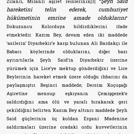
Şeyh Said
Zilanlı, Milanlı aşiret reislerinin
[3]
“
hareketini telin ederek, cumhuriyet
hükümetinin emrine amade olduklarını
”
Dokuzuncu Kolorduya bildirdiklerini ifade
etmektedir. Kazım Bey, devam eden iki maddede
‘asilerin’ Diyarbekir’e karşı bulunan Ali Bardakçı ile
Babacı köylerinde olduklarını, diğer bazı
ayrıntılarla Şeyh Said’in Diyarbekir üzerine
yürümek için Lice’ye mektup gönderdiğini ve Lice
Beylerinin hareket etmek üzere olduğu ihbarını da
paylaşmıştır. Beşinci maddede; Dersim Koçuşağı
Aşiretine mensup eşkıyanın Çemişgezek’e
saldırdığını ama ölü ve yaralı bırakarak geri
çekildiğini belirten Kazım Bey altıncı maddede Şeyh
Said güçlerinin üç koldan Ergani Madenine
saldırmaları üzerine oradaki ordu kuvvetlerinin