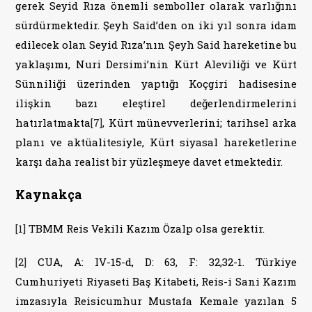
gerek Seyid Rıza önemli semboller olarak varlığını
sürdürmektedir. Şeyh Said’den on iki yıl sonra idam
edilecek olan Seyid Rıza’nın Şeyh Said hareketine bu
yaklaşımı, Nuri Dersimi’nin Kürt Aleviliği ve Kürt
Sünniliği üzerinden yaptığı Koçgiri hadisesine
ilişkin bazı eleştirel değerlendirmelerini
hatırlatmakta
[7]
, Kürt münevverlerini; tarihsel arka
planı ve aktüalitesiyle, Kürt siyasal hareketlerine
karşı daha realist bir yüzleşmeye davet etmektedir.
Kaynakça
[1]
TBMM Reis Vekili Kazım Özalp olsa gerektir.
[2]
CUA, A: IV-15-d, D: 63, F: 32,32-1. Türkiye
Cumhuriyeti Riyaseti Baş Kitabeti, Reis-i Sani Kazım
imzasıyla Reisicumhur Mustafa Kemale yazılan 5