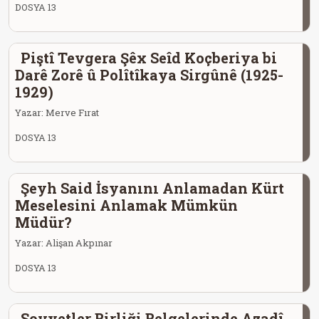
DOSYA 13
Piştî Tevgera Şêx Seîd Koçberiya bi
Darê Zorê û Polîtîkaya Sirgûnê (1925-
1929)
Yazar:
Merve Fırat
DOSYA 13
Şeyh Said İsyanını Anlamadan Kürt
Meselesini Anlamak Mümkün
Müdür?
Yazar:
Alişan Akpınar
DOSYA 13
Sovyetler Birliği Belgelerinde Azadî