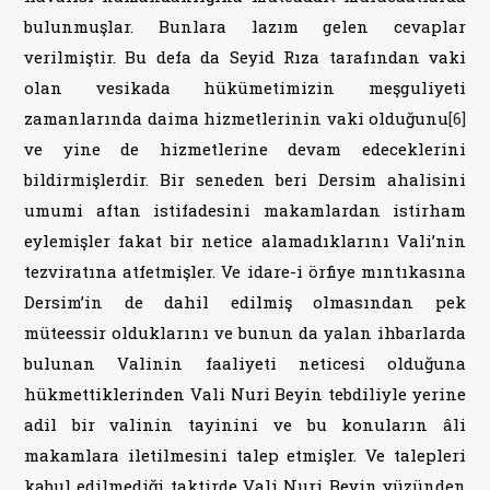
bulunmuşlar. Bunlara lazım gelen cevaplar
verilmiştir. Bu defa da Seyid Rıza tarafından vaki
olan vesikada hükümetimizin meşguliyeti
zamanlarında daima hizmetlerinin vaki olduğunu
[6]
ve yine de hizmetlerine devam edeceklerini
bildirmişlerdir. Bir seneden beri Dersim ahalisini
umumi aftan istifadesini makamlardan istirham
eylemişler fakat bir netice alamadıklarını Vali’nin
tezviratına atfetmişler. Ve idare-i örfiye mıntıkasına
Dersim’in de dahil edilmiş olmasından pek
müteessir olduklarını ve bunun da yalan ihbarlarda
bulunan Valinin faaliyeti neticesi olduğuna
hükmettiklerinden Vali Nuri Beyin tebdiliyle yerine
adil bir valinin tayinini ve bu konuların âli
makamlara iletilmesini talep etmişler. Ve talepleri
kabul edilmediği taktirde Vali Nuri Beyin yüzünden