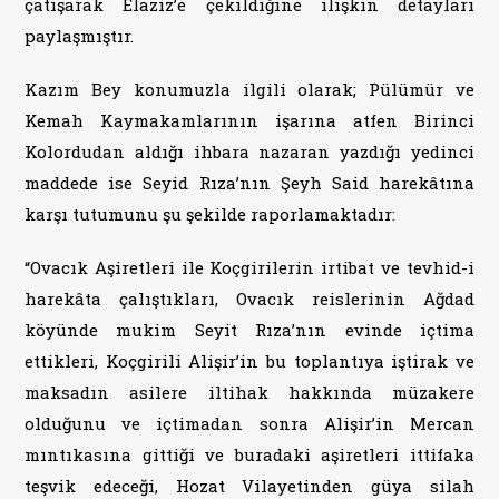
çatışarak Elaziz’e çekildiğine ilişkin detayları
paylaşmıştır.
Kazım Bey konumuzla ilgili olarak; Pülümür ve
Kemah Kaymakamlarının işarına atfen Birinci
Kolordudan aldığı ihbara nazaran yazdığı yedinci
maddede ise Seyid Rıza’nın Şeyh Said harekâtına
karşı tutumunu şu şekilde raporlamaktadır:
“Ovacık Aşiretleri ile Koçgirilerin irtibat ve tevhid-i
harekâta çalıştıkları, Ovacık reislerinin Ağdad
köyünde mukim Seyit Rıza’nın evinde içtima
ettikleri, Koçgirili Alişir’in bu toplantıya iştirak ve
maksadın asilere iltihak hakkında müzakere
olduğunu ve içtimadan sonra Alişir’in Mercan
mıntıkasına gittiği ve buradaki aşiretleri ittifaka
teşvik edeceği, Hozat Vilayetinden güya silah