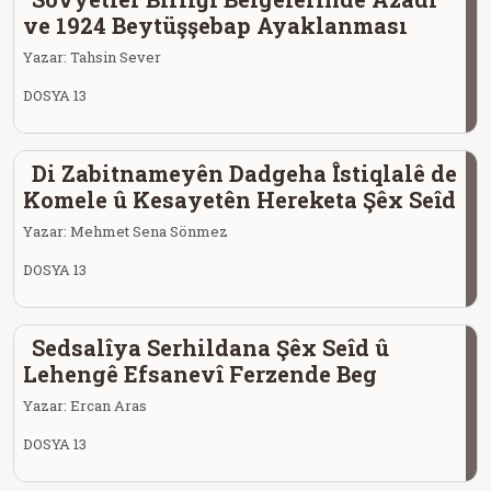
ve 1924 Beytüşşebap Ayaklanması
Yazar:
Tahsin Sever
DOSYA 13
Di Zabitnameyên Dadgeha Îstiqlalê de
Komele û Kesayetên Hereketa Şêx Seîd
Yazar:
Mehmet Sena Sönmez
DOSYA 13
Sedsalîya Serhildana Şêx Seîd û
Lehengê Efsanevî Ferzende Beg
Yazar:
Ercan Aras
DOSYA 13