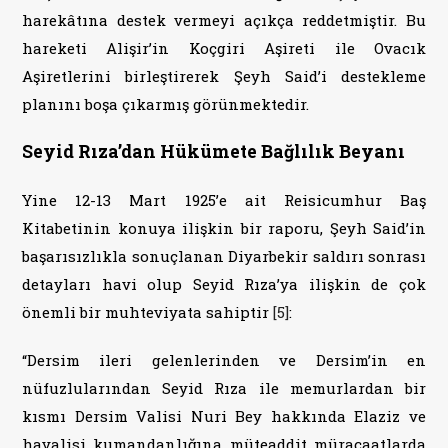
harekâtına destek vermeyi açıkça reddetmiştir. Bu
hareketi Alişir’in Koçgiri Aşireti ile Ovacık
Aşiretlerini birleştirerek Şeyh Said’i destekleme
planını boşa çıkarmış görünmektedir.
Seyid Rıza’dan Hükümete Bağlılık Beyanı
Yine 12-13 Mart 1925’e ait Reisicumhur Baş
Kitabetinin konuya ilişkin bir raporu, Şeyh Said’in
başarısızlıkla sonuçlanan Diyarbekir saldırı sonrası
detayları havi olup Seyid Rıza’ya ilişkin de çok
önemli bir muhteviyata sahiptir
[5]
:
“Dersim ileri gelenlerinden ve Dersim’in en
nüfuzlularından Seyid Rıza ile memurlardan bir
kısmı Dersim Valisi Nuri Bey hakkında Elaziz ve
havalisi kumandanlığına müteaddit müracaatlarda