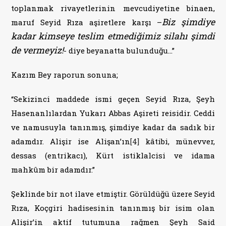
toplanmak rivayetlerinin mevcudiyetine binaen,
Biz şimdiye
maruf Seyid Rıza aşiretlere karşı –
kadar kimseye teslim etmediğimiz silahı şimdi
de vermeyiz!
- diye beyanatta bulunduğu...”
Kazım Bey raporun sonuna;
“Sekizinci maddede ismi geçen Seyid Rıza, Şeyh
Hasenanlılardan Yukarı Abbas Aşireti reisidir. Ceddi
ve namusuyla tanınmış, şimdiye kadar da sadık bir
adamdır. Alişir ise Alişan’ın
[4]
kâtibi, münevver,
dessas (entrikacı), Kürt istiklalcisi ve idama
mahkûm bir adamdır.”
Şeklinde bir not ilave etmiştir. Görüldüğü üzere Seyid
Rıza, Koçgiri hadisesinin tanınmış bir isim olan
Alişir’in aktif tutumuna rağmen Şeyh Said