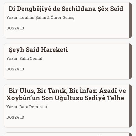
Di Dengbêjîyê de Serhildana Şêx Seîd
Yazar:
İbrahim Şahin & Ömer Güneş
DOSYA 13
Şeyh Said Hareketi
Yazar:
Salih Cemal
DOSYA 13
Bir Ulus, Bir Tanık, Bir İnfaz: Azadî ve
Xoybûn’un Son Uğultusu Sedîyê Telhe
Yazar:
Dara Demiralp
DOSYA 13