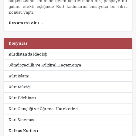
burjuvazisinin en önde gelen figürlerinden biri, pespaye bir
gülme efekti eşliğinde Kürt kadınlarını cinsiyetçi bir fıkra
konusu yaptı.
Devamını oku →
Dosyalar
Kürdistan'da İdeoloji
Sömürgecilik ve Kültürel Hegemonya
Kürt İslamı
Kürt Müziği
Kürt Edebiyatı
Kürt Gençliği ve Öğrenci Hareketleri
Kürt Sineması
Kafkas Kürtleri