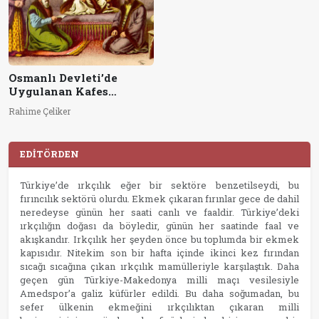
Osmanlı Devleti’de
Uygulanan Kafes
Sisteminin Psikotarihsel
Rahime Çeliker
Bağlamda İncelenmesi
EDİTÖRDEN
Türkiye’de ırkçılık eğer bir sektöre benzetilseydi, bu
fırıncılık sektörü olurdu. Ekmek çıkaran fırınlar gece de dahil
neredeyse günün her saati canlı ve faaldir. Türkiye’deki
ırkçılığın doğası da böyledir, günün her saatinde faal ve
akışkandır. Irkçılık her şeyden önce bu toplumda bir ekmek
kapısıdır. Nitekim son bir hafta içinde ikinci kez fırından
sıcağı sıcağına çıkan ırkçılık mamülleriyle karşılaştık. Daha
geçen gün Türkiye-Makedonya milli maçı vesilesiyle
Amedspor’a galiz küfürler edildi. Bu daha soğumadan, bu
sefer ülkenin ekmeğini ırkçılıktan çıkaran milli