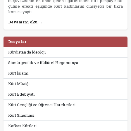
burjuvazisinin en önde gelen figürlerinden biri, pespaye bir
gülme efekti eşliğinde Kürt kadınlarını cinsiyetçi bir fıkra
konusu yaptı.
Devamını oku →
Dosyalar
Kürdistan'da İdeoloji
Sömürgecilik ve Kültürel Hegemonya
Kürt İslamı
Kürt Müziği
Kürt Edebiyatı
Kürt Gençliği ve Öğrenci Hareketleri
Kürt Sineması
Kafkas Kürtleri