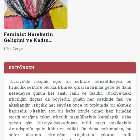
Feminist Hareketin
Gelişimi ve Kadın
Özgürlük
Hêja Zerya
Paradigmasındaki Yeri
EDİTÖRDEN
Türkiye’de ırkçılık eğer bir sektöre benzetilseydi, bu
fırıncılık sektörü olurdu. Ekmek çıkaran fırınlar gece de dahil
neredeyse günün her saati canlı ve faaldir. Türkiye’deki
ırkçılığın doğası da böyledir, günün her saatinde faal ve
akışkandır. Irkçılık her şeyden önce bu toplumda bir ekmek
kapısıdır. Nitekim son bir hafta içinde ikinci kez fırından
sıcağı sıcağına çıkan ırkçılık mamülleriyle karşılaştık. Daha
geçen gün Türkiye-Makedonya milli maçı vesilesiyle
Amedspor’a galiz küfürler edildi. Bu daha soğumadan, bu
sefer ülkenin ekmeğini ırkçılıktan çıkaran milli