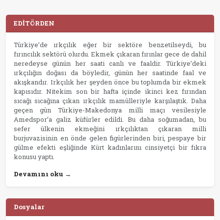
EDİTÖRDEN
Türkiye’de ırkçılık eğer bir sektöre benzetilseydi, bu
fırıncılık sektörü olurdu. Ekmek çıkaran fırınlar gece de dahil
neredeyse günün her saati canlı ve faaldir. Türkiye’deki
ırkçılığın doğası da böyledir, günün her saatinde faal ve
akışkandır. Irkçılık her şeyden önce bu toplumda bir ekmek
kapısıdır. Nitekim son bir hafta içinde ikinci kez fırından
sıcağı sıcağına çıkan ırkçılık mamülleriyle karşılaştık. Daha
geçen gün Türkiye-Makedonya milli maçı vesilesiyle
Amedspor’a galiz küfürler edildi. Bu daha soğumadan, bu
sefer ülkenin ekmeğini ırkçılıktan çıkaran milli
burjuvazisinin en önde gelen figürlerinden biri, pespaye bir
gülme efekti eşliğinde Kürt kadınlarını cinsiyetçi bir fıkra
konusu yaptı.
Devamını oku →
Dosyalar