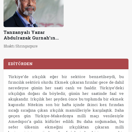
Tanzanyalı Yazar
Abdulrazak Gurnah'ın
Nobel Edebiyat Ödülü
Bhaktı Shrıngarpure
Neden Önemlidir?
EDİTÖRDEN
Türkiye’de ırkçılık eğer bir sektöre benzetilseydi, bu
fırıncılık sektörü olurdu. Ekmek çıkaran fırınlar gece de dahil
neredeyse günün her saati canlı ve faaldir. Türkiye’deki
ırkçılığın doğası da böyledir, günün her saatinde faal ve
akışkandır. Irkçılık her şeyden önce bu toplumda bir ekmek
kapısıdır. Nitekim son bir hafta içinde ikinci kez fırından
sıcağı sıcağına çıkan ırkçılık mamülleriyle karşılaştık. Daha
geçen gün Türkiye-Makedonya milli maçı vesilesiyle
Amedspor’a galiz küfürler edildi. Bu daha soğumadan, bu
sefer ülkenin ekmeğini ırkçılıktan çıkaran milli