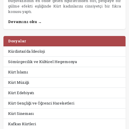
burjuvazisinin en önde gelen figürlerinden biri, pespaye bir
gülme efekti eşliğinde Kürt kadınlarını cinsiyetçi bir fıkra
konusu yaptı.
Devamını oku →
Dosyalar
Kürdistan'da İdeoloji
Sömürgecilik ve Kültürel Hegemonya
Kürt İslamı
Kürt Müziği
Kürt Edebiyatı
Kürt Gençliği ve Öğrenci Hareketleri
Kürt Sineması
Kafkas Kürtleri