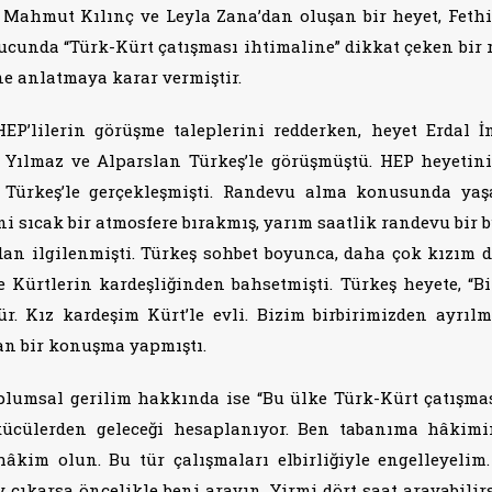
 Mahmut Kılınç ve Leyla Zana’dan oluşan bir heyet, Fethi
cunda “Türk-Kürt çatışması ihtimaline” dikkat çeken bir 
ne anlatmaya karar vermiştir.
’lilerin görüşme taleplerini redderken, heyet Erdal İ
 Yılmaz ve Alparslan Türkeş’le görüşmüştü. HEP heyetin
n Türkeş’le gerçekleşmişti. Randevu alma konusunda ya
ni sıcak bir atmosfere bırakmış, yarım saatlik randevu bir 
dan ilgilenmişti. Türkeş sohbet boyunca, daha çok kızım d
 Kürtlerin kardeşliğinden bahsetmişti. Türkeş heyete, “Bi
ür. Kız kardeşim Kürt’le evli. Bizim birbirimizden ayrıl
an bir konuşma yapmıştı.
plumsal gerilim hakkında ise “Bu ülke Türk-Kürt çatışmas
lkücülerden geleceği hesaplanıyor. Ben tabanıma hâkim
âkim olun. Bu tür çalışmaları elbirliğiyle engelleyelim.
 çıkarsa öncelikle beni arayın. Yirmi dört saat arayabilirs