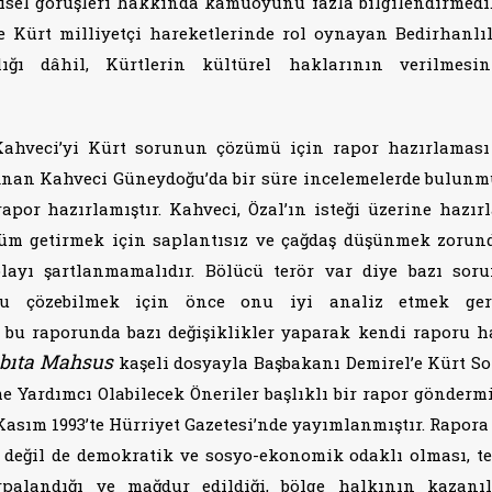
işisel görüşleri hakkında kamuoyunu fazla bilgilendirmedi
de Kürt milliyetçi hareketlerinde rol oynayan Bedirhanlıl
lığı dâhil, Kürtlerin kültürel haklarının verilmesi
Kahveci’yi Kürt sorunun çözümü için rapor hazırlaması
 Adnan Kahveci Güneydoğu’da bir süre incelemelerde bulunm
por hazırlamıştır. Kahveci, Özal’ın isteği üzerine hazırl
üm getirmek için saplantısız ve çağdaş düşünmek zorund
layı şartlanmamalıdır. Bölücü terör var diye bazı soru
nu çözebilmek için önce onu iyi analiz etmek gere
bu raporunda bazı değişiklikler yaparak kendi raporu h
abıta Mahsus
kaşeli dosyayla Başbakanı Demirel’e Kürt S
Yardımcı Olabilecek Öneriler başlıklı bir rapor göndermi
Kasım 1993’te Hürriyet Gazetesi’nde yayımlanmıştır. Rapora 
eğil de demokratik ve sosyo-ekonomik odaklı olması, te
palandığı ve mağdur edildiği, bölge halkının kazanı