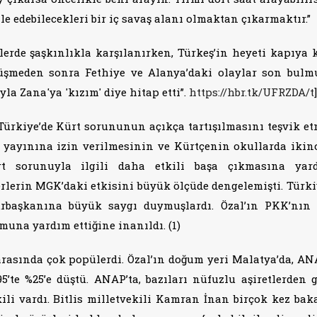
e edebilecekleri bir iç savaş alanı olmaktan çıkarmaktır.”
lerde şaşkınlıkla karşılanırken, Türkeş’in heyeti kapıya 
rüşmeden sonra Fethiye ve Alanya’daki olaylar son bulm
la Zana'ya 'kızım' diye hitap etti”.
https://hbr.tk/UFRZDA/t
]
 Türkiye’de Kürt sorununun açıkça tartışılmasını teşvik etm
n yayınına izin verilmesinin ve Kürtçenin okullarda ikinc
rt sorunuyla ilgili daha etkili başa çıkmasına yar
kerlerin MGK’daki etkisini büyük ölçüde dengelemişti. Türki
rbaşkanına büyük saygı duymuşlardı. Özal’ın PKK’nın
umuna yardım ettiğine inanıldı. (1)
 arasında çok popülerdi. Özal’ın doğum yeri Malatya’da, AN
1995’te %25’e düştü. ANAP’ta, bazıları nüfuzlu aşiretlerden 
ili vardı. Bitlis milletvekili Kamran İnan birçok kez bak