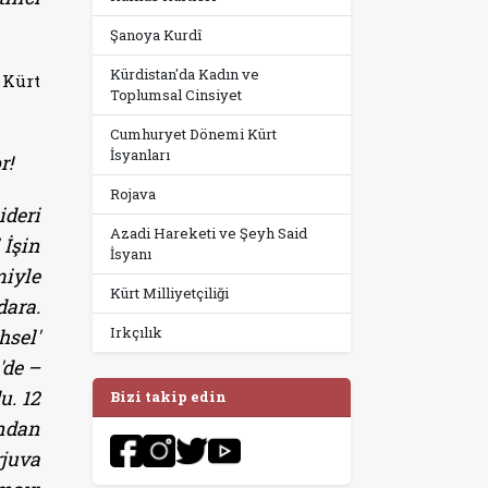
Şanoya Kurdî
Kürdistan'da Kadın ve
 Kürt
Toplumsal Cinsiyet
Cumhuryet Dönemi Kürt
İsyanları
r!
Rojava
ideri
Azadi Hareketi ve Şeyh Said
 İşin
İsyanı
miyle
Kürt Milliyetçiliği
dara.
Irkçılık
hsel'
'de –
u. 12
Bizi takip edin
undan
juva