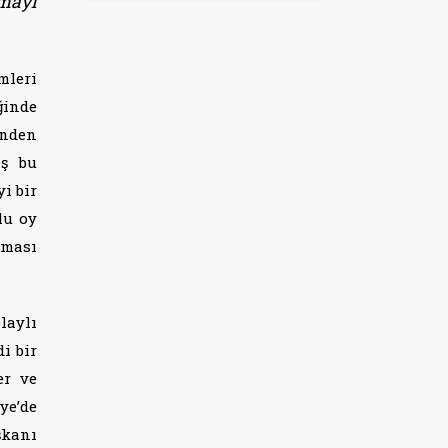
amayı
mleri
ğinde
inden
eş bu
i bir
lu oy
lması
laylı
i bir
er ve
ye’de
şkanı