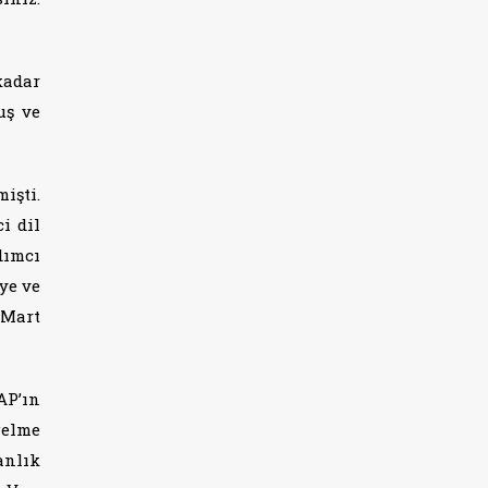
kadar
uş ve
işti.
i dil
dımcı
ye ve
 Mart
AP’ın
gelme
anlık