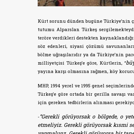
Kürt sorunu dünden bugüne Türkiye’nin ç
tutumu Alparslan Türkeş sergilemekteyd
teröre verdikleri destekten kaynaklandığın
söz edenleri, siyasi çözümü savunanları 
bölme uğraşılarıdır ya da Türkiye’nin par
bü
milliyetçisi Türkeş’e göre, Kürtlerin, “
yayına karşı olmasına rağmen, köy korucu
MHP, 1994 yerel ve 1995 genel seçimlerinde
Türkeş’e göre ortada bir gerilla savaşı v
için gereken tedbirlerin alınması gerekiy
“Gerekli görüyorsak o bölgede, o ye
-
etmeliyiz. Gerekli görüyorsak kısmi se
yapmalıyız. Gerekli görüyorsa bir tane