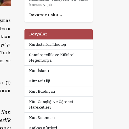
konusu yaptı.
Devamını oku →
aşmaz
lerin
Dosyalar
aktan
ye’yi
Kürdistan'da İdeoloji
 Türk
Sömürgecilik ve Kültürel
im ve
Hegemonya
Kürt İslamı
Kürt Müziği
. (1)
bunun
Kürt Edebiyatı
Kürt Gençliği ve Öğrenci
Hareketleri
 ilan
Kürt Sineması
erlik
tıncı
Kafkas Kürtleri