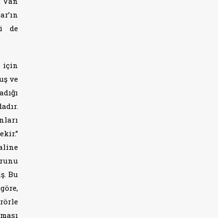
. Van
ar’ın
ni de
 için
uş ve
adığı
adır.
nları
kir.”
aline
orunu
ş. Bu
göre,
rörle
lması