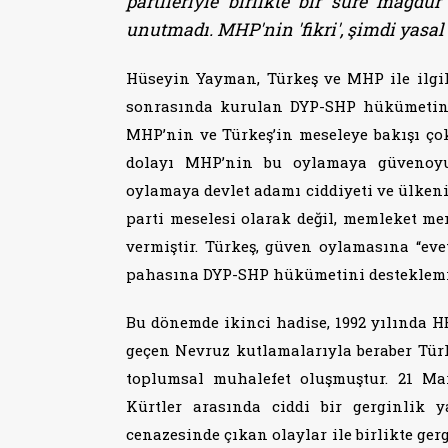
partileriyle birlikte bir süre mağd
unutmadı. MHP'nin 'fikri', şimdi yasal 
Hüseyin Yayman, Türkeş ve MHP ile ilgili
sonrasında kurulan DYP-SHP hükümetini
MHP’nin ve Türkeş’in meseleye bakışı çok
dolayı MHP’nin bu oylamaya güvenoyu 
oylamaya devlet adamı ciddiyeti ve ülken
parti meselesi olarak değil, memleket me
vermiştir. Türkeş, güven oylamasına “ev
pahasına DYP-SHP hükümetini desteklemiş
Bu dönemde ikinci hadise, 1992 yılında HE
geçen Nevruz kutlamalarıyla beraber Türki
toplumsal muhalefet oluşmuştur. 21 Ma
Kürtler arasında ciddi bir gerginlik y
cenazesinde çıkan olaylar ile birlikte ge