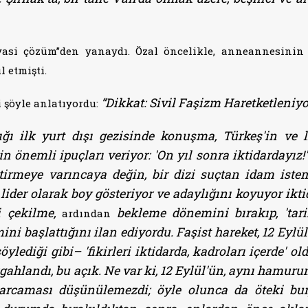
yasi çözüm”den yanaydı. Özal öncelikle, anneannesinin
 etmişti.
“Dikkat: Sivil Faşizm Haretketleniyo
i şöyle anlatıyordu:
 ilk yurt dışı gezisinde konuşma, Türkeş'in ve l
n önemli ipuçları veriyor: 'On yıl sonra iktidardayız!'
tirmeye varıncaya değin, bir dizi suçtan idam iste
lider olarak boy gösteriyor ve adaylığını koyuyor ikti
ri çekilme,
bekleme dönemini bırakıp, 'tari
ardından
i başlattığını ilan ediyordu. Faşist hareket, 12 Eylül
öylediği gibi–
'fikirleri iktidarda, kadroları içerde' old
gahlandı, bu açık. Ne var ki, 12 Eylül'ün, aynı hamur
arcaması düşünülemezdi; öyle olunca da öteki bur