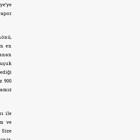
ye’ye
rapor
nönü,
in en
şanan
buçuk
ediği
z 900
mamız
ı ile
im ve
 Size
iniz.