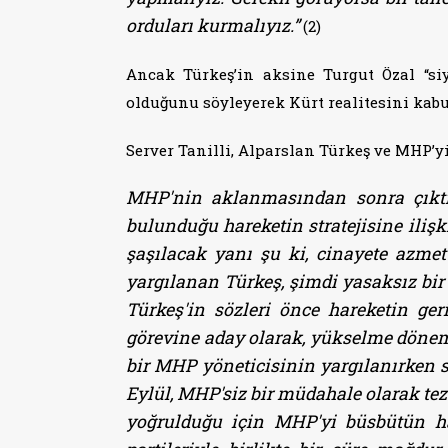
orduları kurmalıyız.”
(2)
Ancak Türkeş’in aksine Turgut Özal “si
olduğunu söyleyerek Kürt realitesini kabul
Server Tanilli, Alparslan Türkeş ve MHP’y
MHP'nin aklanmasından sonra çıktığı
bulunduğu hareketin stratejisine ilişki
şaşılacak yanı şu ki, cinayete azmet
yargılanan Türkeş, şimdi yasaksız bir 
Türkeş'in sözleri önce hareketin ge
görevine aday olarak, yükselme dönemin
bir MHP yöneticisinin yargılanırken s
Eylül, MHP'siz bir müdahale olarak tez
yoğrulduğu için MHP'yi büsbütün h