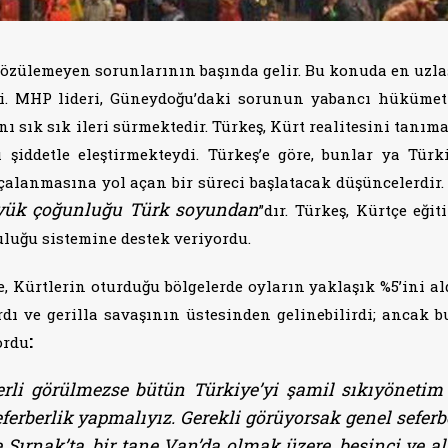
özülemeyen sorunlarının başında gelir. Bu konuda en uzl
i. MHP lideri, Güneydoğu’daki sorunun yabancı hükümet
ı sık sık ileri sürmektedir. Türkeş, Kürt realitesini tanım
şiddetle eleştirmekteydi. Türkeş’e göre, bunlar ya Türki
çalanmasına yol açan bir süreci başlatacak düşüncelerdir.
yük çoğunluğu Türk soyundan
”dır. Türkeş, Kürtçe eğit
luğu sistemine destek veriyordu.
, Kürtlerin oturduğu bölgelerde oyların yaklaşık %5’ini aldı
ardı ve gerilla savaşının üstesinden gelinebilirdi; ancak 
:
ordu
terli görülmezse bütün Türkiye’yi şamil sıkıyönetim
ferberlik yapmalıyız. Gerekli görüyorsak genel seferb
 Şırnak’ta, bir tane Van’da olmak üzere, beşinci ve al