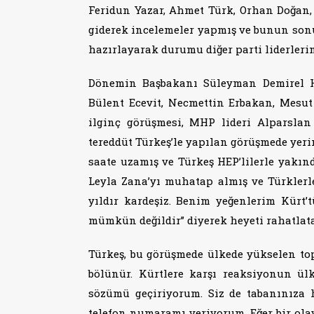
Feridun Yazar, Ahmet Türk, Orhan Doğan,
giderek incelemeler yapmış ve bunun sonu
hazırlayarak durumu diğer parti liderleri
Dönemin Başbakanı Süleyman Demirel HEP
Bülent Ecevit, Necmettin Erbakan, Mesut
ilginç görüşmesi, MHP lideri Alparsla
tereddüt Türkeş’le yapılan görüşmede yeri
saate uzamış ve Türkeş HEP’lilerle yakın
Leyla Zana’yı muhatap almış ve Türklerle
yıldır kardeşiz. Benim yeğenlerim Kürt’t
mümkün değildir” diyerek heyeti rahatlat
Türkeş, bu görüşmede ülkede yükselen to
bölünür. Kürtlere karşı reaksiyonun ü
sözümü geçiriyorum. Siz de tabanınıza h
telefon numaramı veriyorum. Eğer bir olay