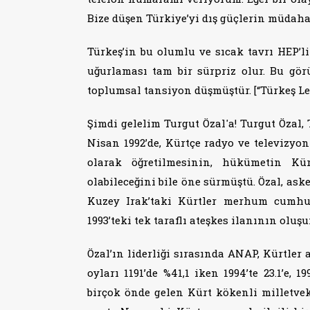
Bize düşen Türkiye’yi dış güçlerin müdahal
Türkeş’in bu olumlu ve sıcak tavrı HEP’li
uğurlaması tam bir sürpriz olur. Bu gö
toplumsal tansiyon düşmüştür. [“Türkeş Ley
Şimdi gelelim Turgut Özal'a! Turgut Özal,
Nisan 1992’de, Kürtçe radyo ve televizyo
olarak öğretilmesinin, hükümetin Kü
olabileceğini bile öne sürmüştü. Özal, as
Kuzey Irak’taki Kürtler merhum cumhu
1993’teki tek taraflı ateşkes ilanının oluş
Özal’ın liderliği sırasında ANAP, Kürtler
oyları 1191’de %41,1 iken 1994’te 23.1’e, 
birçok önde gelen Kürt kökenli milletvek