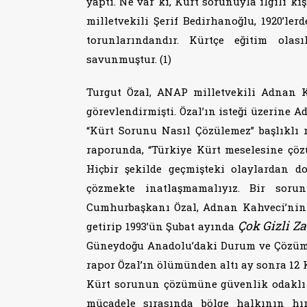
yaptı. Ne var ki, Kürt sorunuyla ilgili k
milletvekili Şerif Bedirhanoğlu, 1920’ler
torunlarındandır. Kürtçe eğitim olası
savunmuştur. (1)
Turgut Özal, ANAP milletvekili Adnan 
görevlendirmişti. Özal’ın isteği üzerine
“Kürt Sorunu Nasıl Çözülemez” başlıklı ra
raporunda, “Türkiye Kürt meselesine çöz
Hiçbir şekilde geçmişteki olaylardan do
çözmekte inatlaşmamalıyız. Bir soru
Cumhurbaşkanı Özal, Adnan Kahveci’nin 
Çok Gizli Z
getirip 1993’ün Şubat ayında
Güneydoğu Anadolu’daki Durum ve Çözüme 
rapor Özal’ın ölümünden altı ay sonra 12 
Kürt sorunun çözümüne güvenlik odaklı d
mücadele sırasında bölge halkının hır