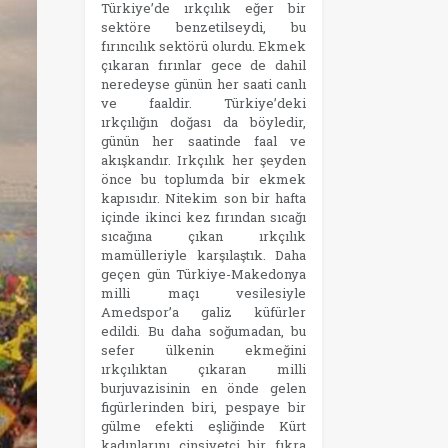
Türkiye’de ırkçılık eğer bir
sektöre benzetilseydi, bu
fırıncılık sektörü olurdu. Ekmek
çıkaran fırınlar gece de dahil
neredeyse günün her saati canlı
ve faaldir. Türkiye’deki
ırkçılığın doğası da böyledir,
günün her saatinde faal ve
akışkandır. Irkçılık her şeyden
önce bu toplumda bir ekmek
kapısıdır. Nitekim son bir hafta
içinde ikinci kez fırından sıcağı
sıcağına çıkan ırkçılık
mamülleriyle karşılaştık. Daha
geçen gün Türkiye-Makedonya
milli maçı vesilesiyle
Amedspor’a galiz küfürler
edildi. Bu daha soğumadan, bu
sefer ülkenin ekmeğini
ırkçılıktan çıkaran milli
burjuvazisinin en önde gelen
figürlerinden biri, pespaye bir
gülme efekti eşliğinde Kürt
kadınlarını cinsiyetçi bir fıkra