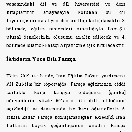
yasasındaki dil ve dil hiyerarşisi ve ders
kitaplarının anayasayla korunan bu dil
hiyerarşisini nasıl yeniden ürettiği tartışılacaktır. 3.
bölümde, eğitim sistemleri aracılığıyla Fars-Şii
ulusal öznelerinin oluşumu analiz edilecek ve 4.
bölümde İslamcı-Farsçı Aryanizm'e ışık tutulacaktır.
İktidarın Yüce Dili Farsça
Ekim 2019 tarihinde, İran Eğitim Bakan yardımcısı
Ali Zul-ilm bir röportajda, ‘Farsça eğitiminin ciddi
zorlukla karşı karşıya olduğunu, [çünkü]
öğrencilerin yüzde 50'sinin iki dilli olduğunu’
açıkladı[1] ve devamında ise ‘bazı öğrencilerin 6.
sınıfa kadar Farsça konuşamadığını’ ekledi[2]. İran
halkının büyük çoğunluğunun anadili Farsça