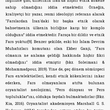
İngilizce gibi, dillerinin İran'da hiçbir etnik kökene
sahip olmadığını iddia etmektedir. Örneğin,
kraliyetçi bir yazar, resmi ideolojiyi referans alarak
"Farslardan İran'daki bir başka etnik olarak
bahsetmenin ülkenin birliğine karşı bir komplo
olduğunu” iddia etmektedir. Farsça bir dildir ve etnik
Fars yoktur[9]. Benzer şekilde, eski bir İslam Devrim
Muhafızları komutanı olan Ekber Ganji, "Fars
olmanın ne anlama geldiği hakkında hiçbir fikri
olmadığını" iddia etmiştir (bkz. Soleimani &
Mohammadpour, 2019). Yine de, geç dönem sömürgeci
Fars entelektüelleri, kendi etnik kökenlerini inkar
ederken, Fars olmayanlara atıfta bulunan
oryantalist neolojizmi, “Pers dünyası ve Pers
topluluklar”ını, oldukça faydalı bulmaktadırlar (Bkz.
Kia, 2016). Oryantalist akademisyen Marshall G. S.