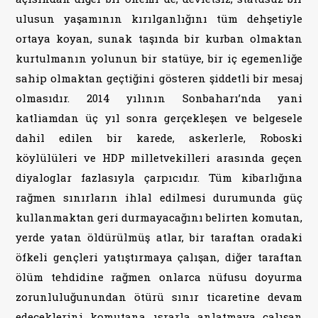
ulusun yaşamının kırılganlığını tüm dehşetiyle
ortaya koyan, sunak taşında bir kurban olmaktan
kurtulmanın yolunun bir statüye, bir iç egemenliğe
sahip olmaktan geçtiğini gösteren şiddetli bir mesaj
olmasıdır. 2014 yılının Sonbaharı’nda yani
katliamdan üç yıl sonra gerçekleşen ve belgesele
dahil edilen bir karede, askerlerle, Roboski
köylülüleri ve HDP milletvekilleri arasında geçen
diyaloglar fazlasıyla çarpıcıdır. Tüm kibarlığına
rağmen sınırların ihlal edilmesi durumunda güç
kullanmaktan geri durmayacağını belirten komutan,
yerde yatan öldürülmüş atlar, bir taraftan oradaki
öfkeli gençleri yatıştırmaya çalışan, diğer taraftan
ölüm tehdidine rağmen onlarca nüfusu doyurma
zorunluluğunundan ötürü sınır ticaretine devam
edeceklerini komutana ısrarla anlatmaya çalışan