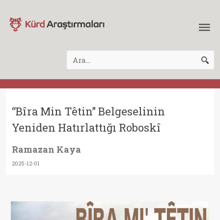
“Bîra Min Têtin” Belgeselinin
Yeniden Hatırlattığı Roboskî
Ramazan Kaya
2025-12-01