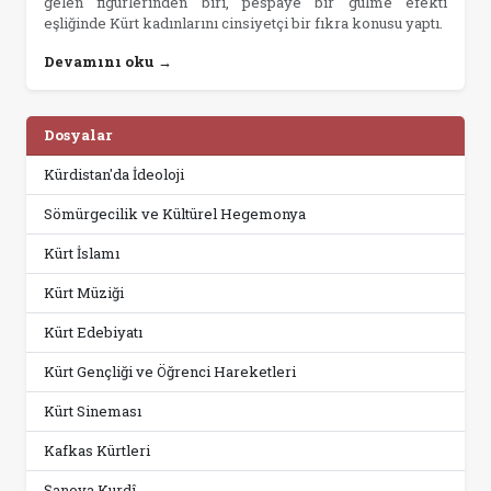
gelen figürlerinden biri, pespaye bir gülme efekti
eşliğinde Kürt kadınlarını cinsiyetçi bir fıkra konusu yaptı.
Devamını oku →
Dosyalar
Kürdistan'da İdeoloji
Sömürgecilik ve Kültürel Hegemonya
Kürt İslamı
Kürt Müziği
Kürt Edebiyatı
Kürt Gençliği ve Öğrenci Hareketleri
Kürt Sineması
Kafkas Kürtleri
Şanoya Kurdî