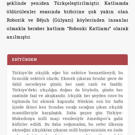
şeklinde yeniden Türkçeleştirilmiştir. Katliamda
öldürülenler esasında birbirine çok yakın olan
Robozik ve Bêjuh (Gülyazı) köylerinden insanlar
olmakla beraber katliam “Roboski Katliamı” olarak
anılmıştır.
EDİTÖRDEN
Türkiye’de ırkçılık eğer bir sektöre benzetilseydi, bu
fırıncılık sektörü olurdu. Ekmek çıkaran fırınlar gece de
dahil neredeyse günün her saati canlı ve faaldir.
Türkiye’deki ırkçılığın doğası da böyledir, günün her
saatinde faal ve akışkandır. Irkçılık her şeyden önce bu
toplumda bir ekmek kapısıdır. Nitekim son bir hafta
içinde ikinci kez fırından sıcağı sıcağına çıkan ırkçılık
mamülleriyle karşılaştık. Daha geçen gün Türkiye-
Makedonya milli maçı vesilesiyle Amedspor’a galiz
küfürler edildi. Bu daha soğumadan, bu sefer ülkenin
ekmeğini ırkçılıktan çıkaran milli burjuvazisinin en önde