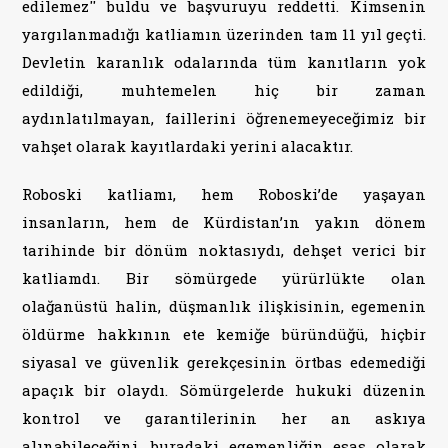
edilemez'' buldu ve başvuruyu reddetti. Kimsenin
yargılanmadığı katliamın üzerinden tam 11 yıl geçti.
Devletin karanlık odalarında tüm kanıtların yok
edildiği, muhtemelen hiç bir zaman
aydınlatılmayan, faillerini öğrenemeyeceğimiz bir
vahşet olarak kayıtlardaki yerini alacaktır.
Roboski katliamı, hem Roboski’de yaşayan
insanların, hem de Kürdistan’ın yakın dönem
tarihinde bir dönüm noktasıydı, dehşet verici bir
katliamdı. Bir sömürgede yürürlükte olan
olağanüstü halin, düşmanlık ilişkisinin, egemenin
öldürme hakkının ete kemiğe büründüğü, hiçbir
siyasal ve güvenlik gerekçesinin örtbas edemediği
apaçık bir olaydı. Sömürgelerde hukuki düzenin
kontrol ve garantilerinin her an askıya
alınabileceğini, buradaki egemenliğin esas olarak